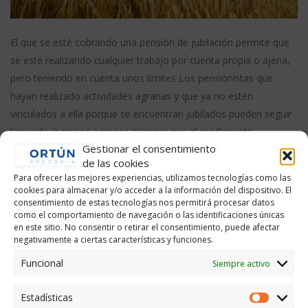
El que se esté cobrando una pensión de jubilación permite que
se esté realizando cualquier trabajo por cuenta propia o ajena,
pero teniendo en cuenta unos límites Los pensionistas que
hayan realizado actividades agrarias y que ya no estén
vinculados a ella porque se encuentran jubilados pueden seguir
teniendo ingresos agrarios siempre que el rendimiento
Gestionar el consentimiento
de las cookies
leer más
Para ofrecer las mejores experiencias, utilizamos tecnologías como las
cookies para almacenar y/o acceder a la información del dispositivo. El
consentimiento de estas tecnologías nos permitirá procesar datos
como el comportamiento de navegación o las identificaciones únicas
en este sitio. No consentir o retirar el consentimiento, puede afectar
negativamente a ciertas características y funciones.
Cómo tiene el autónomo que emitir
Funcional
Siempre activo
sus facturas
Estadísticas
Estadís