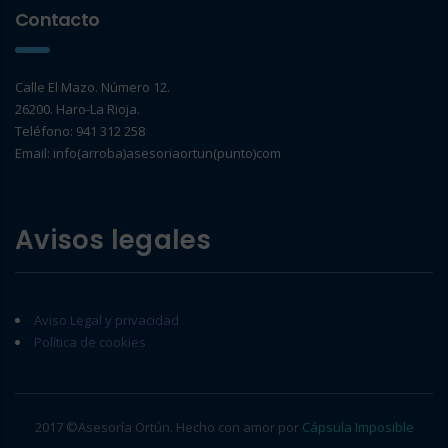
Contacto
Calle El Mazo. Número 12.
26200. Haro-La Rioja.
Teléfono: 941 312 258
Email: info(arroba)asesoriaortun(punto)com
Avisos legales
Aviso Legal y privacidad
Política de cookies
2017 ©Asesoría Ortún. Hecho con amor por
Cápsula Imposible