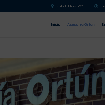
Calle El Mazo nº12
Lu
Inicio
Asesoría Ortún
S