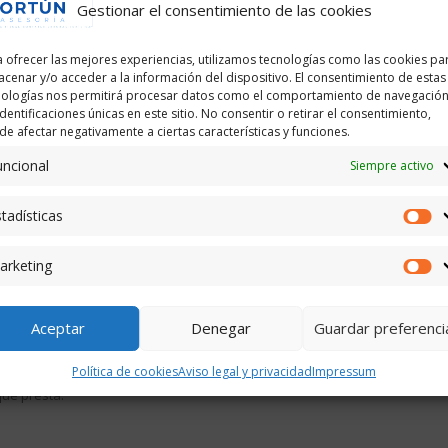
Gestionar el consentimiento de las cookies
o 12 para aumentar y mejorar los servicios que presta.
 ofrecer las mejores experiencias, utilizamos tecnologías como las cookies pa
cenar y/o acceder a la información del dispositivo. El consentimiento de estas
nologías nos permitirá procesar datos como el comportamiento de navegación
identificaciones únicas en este sitio. No consentir o retirar el consentimiento,
e afectar negativamente a ciertas características y funciones.
 sede en la calle Castilla, número 1-2A de la localidad de Haro.
uncional
Siempre activo
tadísticas
Es
le el Mazo, número 2, entreplanta D de la misma localidad. Se trata de un p
arketing
M
Aceptar
Denegar
Guardar preferenci
Política de cookies
Aviso legal y privacidad
Impressum
elve a trasladar a un local más amplio en la misma calle El Mazo, número 
que presta.