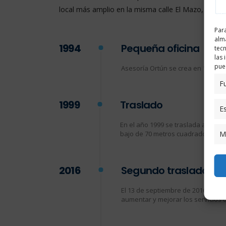
local más amplio en la misma calle El Mazo, númer
Para
alma
1994
Pequeña oficina
tec
las 
pued
Asesoría Ortún se crea en 1994 con
F
1999
Traslado
Es
En el año 1999 se traslada a la cal
M
bajo de 70 metros cuadrados.
2016
Segundo traslado
El 13 de septiembre de 2016 se vu
aumentar y mejorar los servicios 