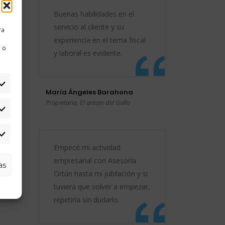
Buenas habilidades en el
servicio al cliente y su
ra
experiencia en el tema fiscal
 o
y laboral es evidente.
María Ángeles Barahona
Propietaria, El antojo del Gallo
tadísticas
iso-
arketing
Empecé mi actividad
empresarial con Asesoría
as
Ortún hasta mi jubilación y si
tuviera que volver a empezar,
12 para
repetiría sin dudarlo.