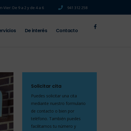
n-Vier: De 9 a 2 y de 4 a 6
941 312 258
ervicios
De interés
Contacto
Solicitar cita
Puedes solicitar una cita
mediante nuestro formulario
de contacto o bien por
teléfono. También puedes
facilitarnos tu número y