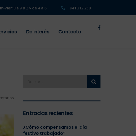
un-Vier: De 9 a 2 y de 4 a 6
941 312 258
ervicios
De interés
Contacto
ntarios
Entradas recientes
¿Cómo compensamos el día
festivo trabajado?