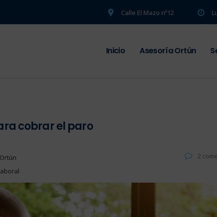
Calle El Mazo nº12
L
Inicio
Asesoría Ortún
S
ara cobrar el paro
2 come
 Ortún
Laboral