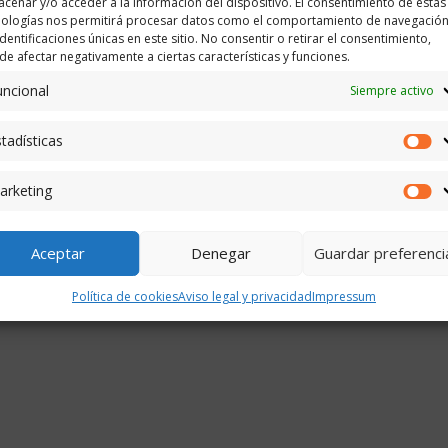
cenar y/o acceder a la información del dispositivo. El consentimiento de estas
nologías nos permitirá procesar datos como el comportamiento de navegación
identificaciones únicas en este sitio. No consentir o retirar el consentimiento,
e afectar negativamente a ciertas características y funciones.
uncional
Siempre activo
tadísticas
Es
arketing
M
Aceptar
Denegar
Guardar preferenci
Política de cookies
Aviso legal y privacidad
Impressum