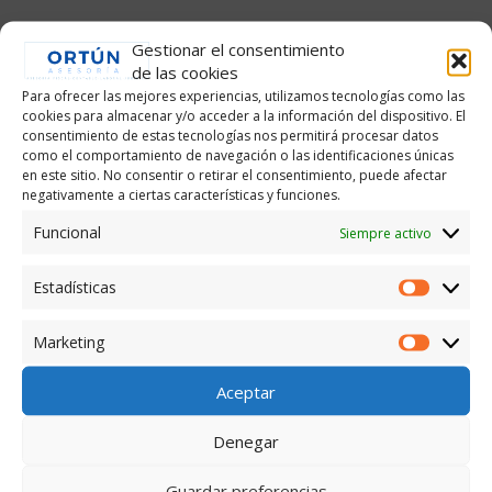
Gestionar el consentimiento
de las cookies
Para ofrecer las mejores experiencias, utilizamos tecnologías como las
cookies para almacenar y/o acceder a la información del dispositivo. El
consentimiento de estas tecnologías nos permitirá procesar datos
Asesoría Ortún
como el comportamiento de navegación o las identificaciones únicas
en este sitio. No consentir o retirar el consentimiento, puede afectar
negativamente a ciertas características y funciones.
Funcional
Siempre activo
Estadísticas
Estadís
Marketing
Market
Asesoría en Haro-La Rioja.
Asesoría jurídica, fiscal, contable y laboral.
Aceptar
Denegar
Últimas noticias
Guardar preferencias