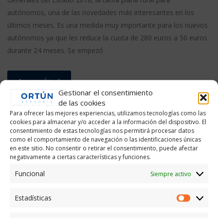
autónomos, una de las novedades más interesantes en los
últimos meses. Es una medida muy importante para los nuevos
autónomos ya que les reduce la cuota de 280 euros a 50 euros
durante 24 meses. Se empezó
leer más
Gestionar el consentimiento
de las cookies
Para ofrecer las mejores experiencias, utilizamos tecnologías como las
cookies para almacenar y/o acceder a la información del dispositivo. El
consentimiento de estas tecnologías nos permitirá procesar datos
como el comportamiento de navegación o las identificaciones únicas
en este sitio. No consentir o retirar el consentimiento, puede afectar
negativamente a ciertas características y funciones.
Funcional
Siempre activo
Estadísticas
Estadís
Asesoría Ortún