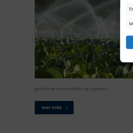
Es
M
gestion-de-comunidades-de-regantes
leer más