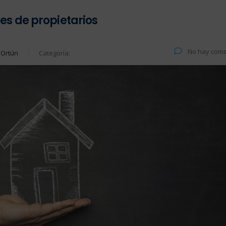
s de propietarios
No hay come
 Ortún
Categoría: