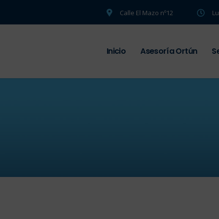
Calle El Mazo nº12
Lu
Inicio
Asesoría Ortún
S