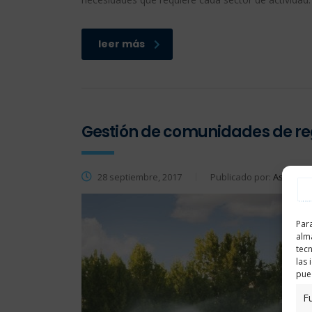
leer más
Gestión de comunidades de r
28 septiembre, 2017
Publicado por:
Asesoría
Para
alma
tec
las 
pued
F