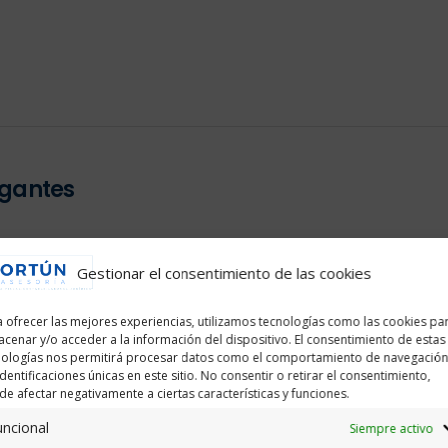
egantes
No hay come
 Ortún
Categoría:
Gestionar el consentimiento de las cookies
 ofrecer las mejores experiencias, utilizamos tecnologías como las cookies pa
cenar y/o acceder a la información del dispositivo. El consentimiento de estas
nologías nos permitirá procesar datos como el comportamiento de navegación
identificaciones únicas en este sitio. No consentir o retirar el consentimiento,
e afectar negativamente a ciertas características y funciones.
uncional
Siempre activo