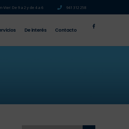
n-Vier: De 9 a 2 y de 4 a 6
941 312 258
ervicios
De interés
Contacto