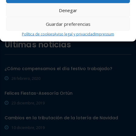
Denegar
Asesoría en Haro-La Rioja.
Asesoría jurídica, fiscal, contable y laboral.
Guardar preferencias
Política de cookies
Aviso legal y privacidad
Impressum
Últimas noticias
¿Cómo compensamos el día festivo trabajado?
26 febrero, 2020
Felices Fiestas-Asesoría Ortún
23 diciembre, 2019
Cambios en la tributación de la lotería de Navidad
10 diciembre, 2019