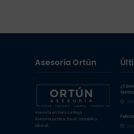
Asesoría Ortún
Últ
¿Cómo
festiv
26 
Asesoría en Haro-La Rioja.
Felice
Asesoría jurídica, fiscal, contable y
laboral.
23 