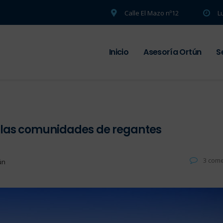
Calle El Mazo nº12
L
Inicio
Asesoría Ortún
S
n las comunidades de regantes
3 come
ún