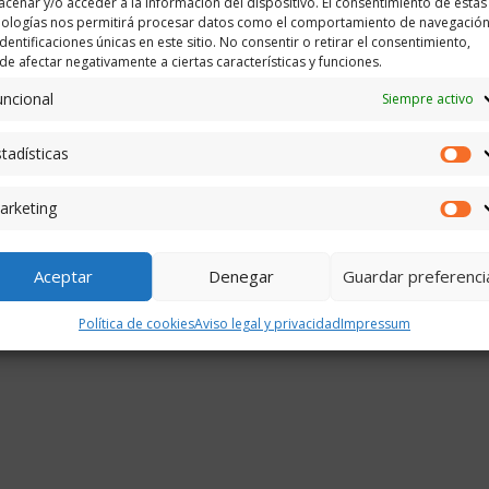
cenar y/o acceder a la información del dispositivo. El consentimiento de estas
nologías nos permitirá procesar datos como el comportamiento de navegación
identificaciones únicas en este sitio. No consentir o retirar el consentimiento,
e afectar negativamente a ciertas características y funciones.
uncional
Siempre activo
tadísticas
Es
arketing
M
Aceptar
Denegar
Guardar preferenci
Política de cookies
Aviso legal y privacidad
Impressum