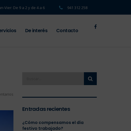
un-Vier: De 9 a 2 y de 4 a 6
941 312 258
ervicios
De interés
Contacto
ntarios
Entradas recientes
¿Cómo compensamos el día
festivo trabajado?